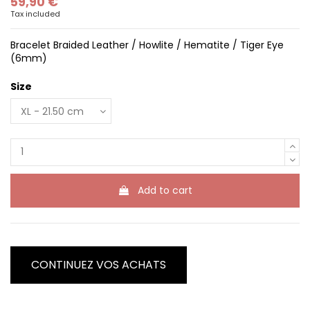
59,90 €
Tax included
Bracelet Braided Leather / Howlite / Hematite / Tiger Eye
(6mm)
Size
Add to cart
CONTINUEZ VOS ACHATS