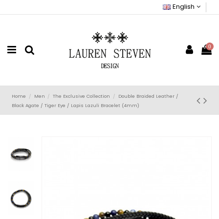
English
0
Home
Men
The Exclusive Collection
Double Braided Leather /
Black Agate / Tiger Eye / Lapis Lazuli Bracelet (4mm)