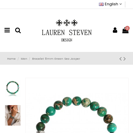
English
0
Home
Men
Bracelet 8mm Green Sea Jasper