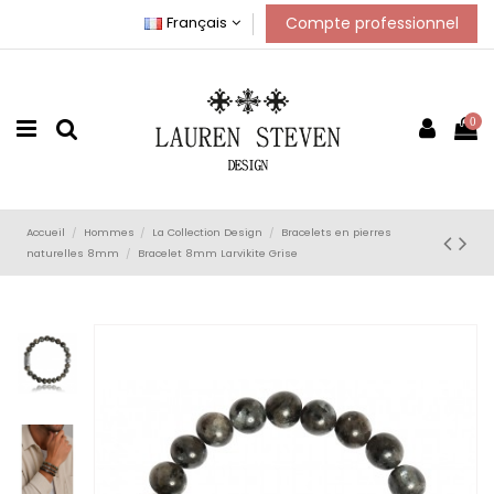
Compte professionnel
Français
0
Accueil
Hommes
La Collection Design
Bracelets en pierres
naturelles 8mm
Bracelet 8mm Larvikite Grise