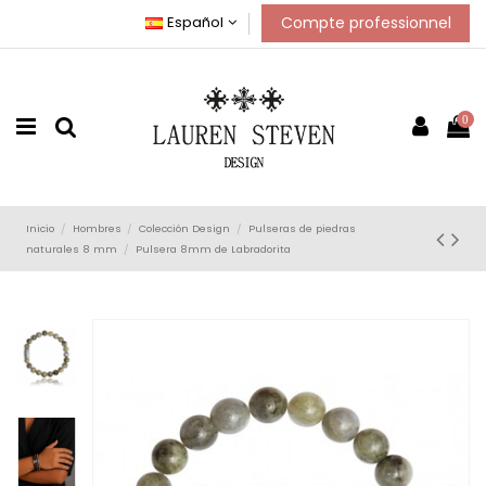
Compte professionnel
Español
0
Inicio
Hombres
Colección Design
Pulseras de piedras
naturales 8 mm
Pulsera 8mm de Labradorita