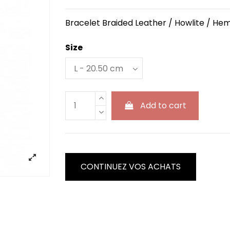
Bracelet Braided Leather / Howlite / He
Size
Add to cart
CONTINUEZ VOS ACHATS