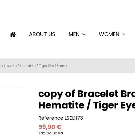
ABOUT US
MEN
WOMEN
r / Howlite / Hematite / Tiger Eye (6mm)
copy of Bracelet Br
Hematite / Tiger E
Reference
LSEL1173
59,90 €
Tax included