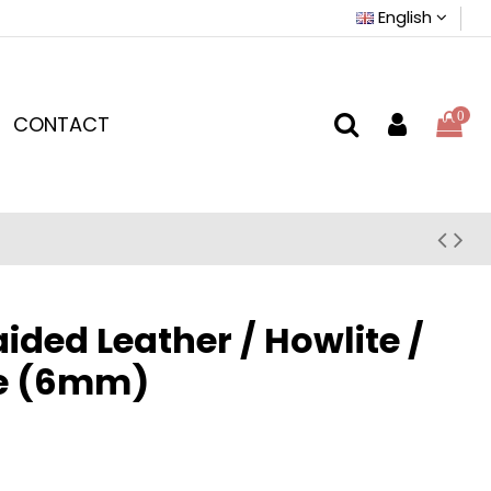
English
0
CONTACT
aided Leather / Howlite /
ye (6mm)