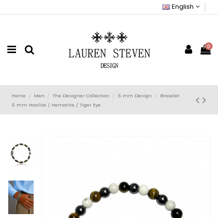
English
0
Home
Men
The Designer Collection
6 mm Design
Bracelet
6 mm Howlite / Hematite / Tiger Eye