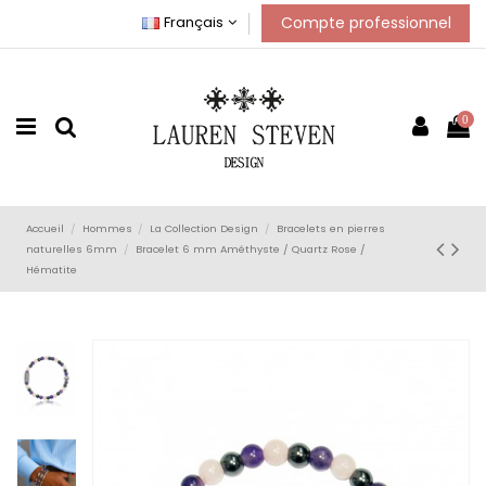
Compte professionnel
Français
0
Accueil
Hommes
La Collection Design
Bracelets en pierres
naturelles 6mm
Bracelet 6 mm Améthyste / Quartz Rose /
Hématite