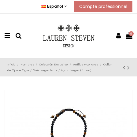
Compte professionnel
Español
0
Inicio
Hombres
Colección Exclusive
Anillos y collares
Collar
de Ojo de Tigre / Onix Negro Mate / Agata Negra (8mm)